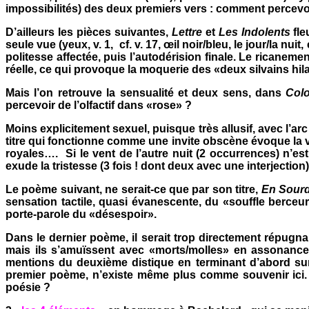
impossibilités) des deux premiers vers : comment percev
D’ailleurs les pièces suivantes,
Lettre
et
Les Indolents
fle
seule vue (yeux, v. 1,
cf. v. 17, œil noir/bleu, le jour/la n
politesse affectée, puis l’autodérision finale. Le ricaneme
réelle, ce qui provoque la moquerie des «deux silvains hi
Mais l’on retrouve la sensualité et deux sens, dans
Col
percevoir de l’olfactif dans «rose» ?
Moins explicitement sexuel, puisque très allusif, avec l’arc
titre qui fonctionne comme une invite obscène évoque la vue
royales….
Si le vent de l’autre nuit (2 occurrences) n’e
exude la tristesse (3 fois ! dont deux avec une interjectio
Le poème suivant, ne serait-ce que par son titre,
En Sourd
sensation tactile, quasi évanescente, du «souffle berceu
porte-parole du «désespoir».
Dans le dernier poème, il serait trop directement répugnan
mais ils s’amuïssent avec «morts/molles» en assonance,
mentions du deuxième distique en terminant d’abord sur l
premier poème, n’existe même plus comme souvenir ici. L
poésie ?