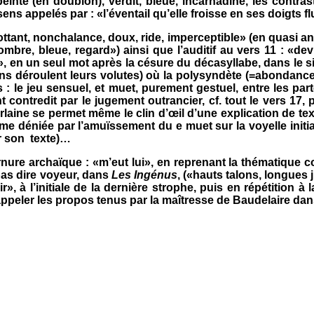
peinte (en doublon), verdit, bleue, incarnadine, les contras
ens appelés par : «l’éventail qu’elle froisse en ses doigts flue
flottant, nonchalance, doux, ride, imperceptible» (en quasi a
l’ombre, bleue, regard») ainsi que l’auditif au vers 11 : 
t», en un seul mot après la césure du décasyllabe, dans le s
s déroulent leurs volutes) où la polysyndète (=abondance 
 : le jeu sensuel, et muet, purement gestuel, entre les part
t contredit par le jugement outrancier, cf. tout le vers 17
rlaine se permet même le clin d’œil d’une explication de te
même déniée par l’amuïssement du e muet sur la voyelle init
r son
texte)…
rnure archaïque : «m’eut lui», en reprenant la thématique
pas dire voyeur, dans
Les Ingénus
, («hauts talons, longues j
», à l’initiale de la dernière strophe, puis en répétition à
rappeler les propos tenus par la maîtresse de Baudelaire da