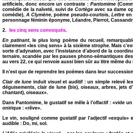
artificiels, donc encore un contraste :
Pantomime
(Commed
comédie de la naïveté, suivi de
Cortège
avec sa dame op
comédie),
A Clymène
, poème pseudo-courtois,
Lettre
en 
personnage féminin éponyme, Léandre, Pierrot, Cassandre, 
2.
les cinq sens convoqués
.
En patinant
, le plus long poème du recueil, remarquable
clairement «les cinq sens» à la sixième strophe. Mais c’es
sorte d’adynaton, avec l’insistance d’abord de la coordina
ternaire, scandée par les pauses phono-sémantiques des 
au vers 22, ce qui renvoie aussi bien sûr au titre même du 
Il n’est que de reprendre les poèmes dans leur successio
Clair de lune
induit visuel et auditif : un simple relevé 
déguisements, clair de lune (bis), oiseaux, arbres, jets
chantant), oiseaux».
Dans Pantomime, le gustatif se mêle à l’olfactif : «vide un
onirique : «rêve».
Le vin, souligné comme gustatif par l’adjectif «exquis» 
audible : Do, mi, sol.