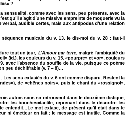
les» ?
la sensualité, comme avec les sens, peu présents, avec la
 C’est qu’il s’agit d’une missive empreinte de moquerie vu la
ge verbal, audible certes, mais aux antipodes d’une relation
 séquence musicale du v. 13, le dis-moi du v. 28 ; faut-il
dure tout un jour,
L’Amour par terre,
malgré l’ambiguïté du
l» (id.), les couleurs du v. 15, «pourpre» et «or», couleurs
v. 9, avec l’absence du souffle de la vie, puisque ce poème
on peu déchiffrable (v. 7 – 8)…
… Les sens extasiés du v. 6 ont comme disparu. Restent la
ondes»), de «chênes noirs», puis le chant du «rossignol»,
 trois autres sens se retrouvent dans le deuxième distique,
dre les bouches=tactile, reprenant dans le désordre les
le entendit…Le mot extase, de présent qu’il était dans le
r ni émetteur en fait ; le message est inutile. Comme la