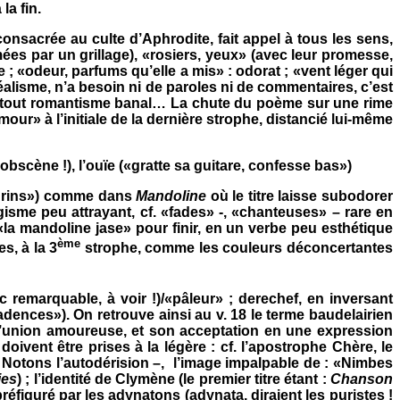
la fin.
nsacrée au culte d’Aphrodite, fait appel à tous les sens,
rmées par un grillage), «rosiers, yeux» (avec leur promesse,
ue ; «odeur, parfums qu’elle a mis» : odorat ; «vent léger qui
 réalisme, n’a besoin ni de paroles ni de commentaires, c’est
tte tout romantisme banal… La chute du poème sur une rime
mour» à l’initiale de la dernière strophe, distancié lui-même
, obscène !), l’ouïe («gratte sa guitare, confesse bas»)
bourins») comme dans
Mandoline
où le titre laisse subodorer
gisme peu attrayant, cf. «fades» -, «chanteuses» – rare en
, «la mandoline jase» pour finir, en un verbe peu esthétique
ème
s, à la 3
strophe, comme les couleurs déconcertantes
 remarquable, à voir !)/«pâleur» ; derechef, en inversant
adences»). On retrouve ainsi au v. 18 le terme baudelairien
 l’union amoureuse, et son acceptation en une expression
oivent être prises à la légère : cf. l’apostrophe Chère, le
 Notons l’autodérision –,
l’image impalpable de : «Nimbes
ies
) ; l’identité de Clymène (le premier titre étant :
Chanson
préfiguré par les adynatons (adynata, diraient les puristes !