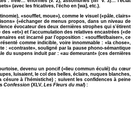
tes : frêle… énormes (v. 2), assombries (fin
v. 3)… l’éclat
ts» (avec les fricatives, l’écho en [wa], etc.).
ntinomie), «soufflet, moue»), comme le visuel («pâle, clairs»
«devisons» (=échanger de menus propos, dans un niveau de
ilence évocateur des deux dernières strophes qui s’étirent
des «et») et l’accumulation des relatives encastrées («de
enaires est incarné par l’opposition : «soufflet/baiser», ce
, présenté comme indicible, voire innommable : «la chose»,
xte : «contraste», souligné par la pause phono-sémantique
iale du suspens induit par : «au demeurant» (ces dernières
 courtoise, devenu un poncif (=lieu commun éculé) du cœur
upes, luisaient, le col des belles, éclairs, nuques blanches,
 la césure à l’hémistiche) ; suivent les confidences à peine
ns
Confession
(XLV,
Les Fleurs du mal
) :