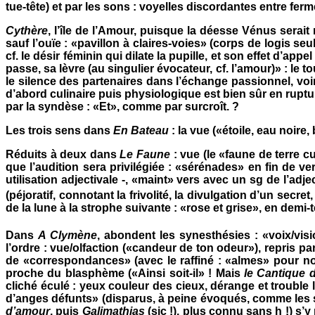
tue-tête) et par les sons : voyelles discordantes entre fermé
Cythère
, l’île de l’Amour, puisque la déesse Vénus serait
sauf l’ouïe : «pavillon à claires-voies» (corps de logis se
cf. le désir féminin qui dilate la pupille, et son effet d’ap
passe, sa lèvre (au singulier évocateur, cf. l’amour)» : le 
le silence des partenaires dans l’échange passionnel, vo
d’abord culinaire puis physiologique est bien sûr en rupture
par la syndèse : «Et», comme par surcroît. ?
Les trois sens dans
En Bateau
: la vue («étoile, eau noire,
Réduits à deux dans
Le Faune
: vue (le «faune de terre 
que l’audition sera privilégiée : «sérénades» en fin de v
utilisation adjectivale -, «maint» vers avec un sg de l’adj
(péjoratif, connotant la frivolité, la divulgation d’un secre
de la lune à la strophe suivante : «rose et grise», en demi-
Dans
A Clymène
, abondent les synesthésies : «voix/visi
l’ordre : vue/olfaction («candeur de ton odeur»), repris p
de «correspondances» (avec le raffiné : «almes» pour no
proche du blasphème («Ainsi soit-il» ! Mais
le Cantique 
cliché éculé : yeux couleur des cieux, dérange et trouble
d’anges défunts» (disparus, à peine évoqués, comme les s
d’amour
, puis
Galimathias
(sic !), plus connu sans h !) s’y