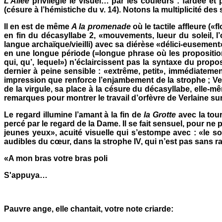
L’Allée
privilégie le visuel… par les couleurs : fardée et 
(césure à l’hémistiche du v. 14). Notons la multiplicité des s
Il en est de même
A la promenade
où le tactile affleure («
en fin du décasyllabe 2, «mouvements, lueur du soleil, 
langue archaïque/vieilli) avec sa diérèse «délici-eusemen
en une longue période (=longue phrase où les proposition
qui, qu’, lequel») n’éclaircissent pas la syntaxe du propos
dernier à peine sensible : «extrême, petit», immédiatemen
impression que renforce l’enjambement de la strophe ; Ve
de la virgule, sa place à la césure du décasyllabe, elle-
remarques pour montrer le travail d’orfèvre de Verlaine su
Le regard illumine l’amant à la fin de
la Grotte
avec la tou
percé par le regard de
la Dame. Il
se fait sensuel, pour ne 
jeunes yeux», acuité visuelle qui s’estompe avec : «le soir
audibles du cœur, dans la strophe IV, qui n’est pas sans 
«A mon bras votre bras poli
S'appuya…
Pauvre ange, elle chantait, votre note criarde: