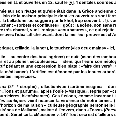
es en 11 et ouvertes en 12, sauf le [y], 4 dentales sourdes à 
 née sur son rivage et qu’elle était dans
la Grèce
ancienne co
ul, loin de la maison principale dont les ouvertures sont fe
pel : la belladone, ou suggéré par le khôl, trop souvent… !): v
toucher ; «sorbets et confitures» : goût ; la scène, non sans
ire très charnel, vue l’ironique «courbatures», ce qui reje
 avec l’idéal affiché avant, dont la meilleur preuve est «l’A
 briquet, œillade, la lune»), le toucher («les deux mains» - ici
cuite… au centre des boulingrins») et ouïe («son des tam
ers et au pluriel, «écouteuses» – idem, qui fleure son néolo
ectif pédant et une expression bien plate : «faire des versۚ»
t, la médisance). L’artifice est dénoncé par les tenues arborée
teintes, imprécises.
ème
on» (2
strophe) ; olfaction/vue («arôme insigne» – donc
ar «Tons et parfums», après l’ouïe («Musique», repris par «c
urricières, bienfaisantes). Ces fusions, comme incarnant
des cantiques
vient nuancer la virulence de notre terme…) d
 l’horizon de ma raison – curieuse géographie personnelle !
irènes de Mallarmé, mainte à l’envers, dans «Toast» (
Poés
 perd. Serait-ce la «Musique» v. 14? Tout ceci est d’ailleurs 