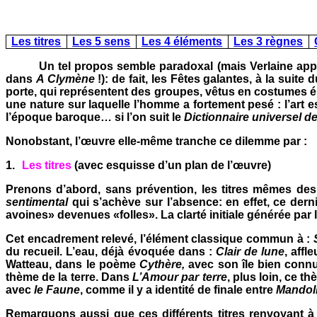
Les titres
Les 5 sens
Les 4 éléments
Les 3 règnes
Un tel propos semble paradoxal (mais Verlaine app
dans
A Clymène
!): de fait, les Fêtes galantes, à la sui
porte, qui représentent des groupes, vêtus en costumes é
une nature sur laquelle l’homme a fortement pesé : l’art 
l’époque baroque… si l’on suit le
Dictionnaire universel de
Nonobstant, l’œuvre elle-même tranche ce dilemme par :
1.
Les titres
(avec esquisse d’un plan de l’œuvre)
Prenons d’abord, sans prévention, les titres mêmes d
sentimental
qui s’achève sur l’absence: en effet, ce dern
avoines» devenues «folles». La clarté initiale générée par 
Cet encadrement relevé, l’élément classique commun à :
du recueil. L’eau, déjà évoquée dans :
Clair de lune
, aff
Watteau, dans le poème
Cythère,
avec son île bien conn
thème de la terre. Dans
L’Amour par terre
, plus loin, ce t
avec
le Faune
, comme il y a identité de finale entre
Mandol
Remarquons aussi que ces différents titres renvoyant à 