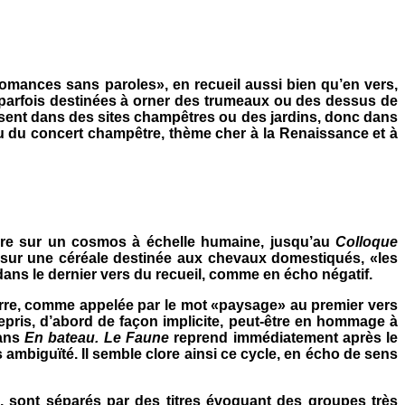
omances sans paroles», en recueil aussi bien qu’en vers,
s, parfois destinées à orner des trumeaux ou des dessus de
ssent dans des sites champêtres ou des jardins, donc dans
 ou du concert champêtre, thème cher à la Renaissance et à
re sur un cosmos à échelle humaine, jusqu’au
Colloque
ts sur une céréale destinée aux chevaux domestiqués, «les
t dans le dernier vers du recueil, comme en écho négatif.
erre, comme appelée par le mot «paysage» au premier vers
epris, d’abord de façon implicite, peut-être en hommage à
dans
En bateau.
Le Faune
reprend immédiatement après le
s ambiguïté. Il semble clore ainsi ce cycle, en écho de sens
e, sont séparés par des titres évoquant des groupes très