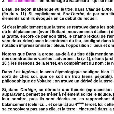
3.
les 4 éléments
– en hommage à Bachelard - qui se manif
L’eau, de façon inattendue vu le titre, dans
Clair de Lune,
(fin du v. 11). Si, explicitement,
Sur l’herbe
, de par son ti
éléments sont-ils évoqués en ce début du recueil.
Si c’est implicitement que la terre se retrouve dans les t
où le déplacement («vont flottant, mouvements d’ailes») d
la grotte
, encore de par son titre), le champ lexical de l’a
vent doux ride») avec le contraste du feu, souligné dans
notation impressionniste : bleue, l’opposition : lueur et o
Notons que Dans la grotte, au-delà du titre déjà mention
des constructions variées : adverbes : là (v. 1), céans (arc
10 (=les dessous de la terre), en complément du nom : le n
Dans
Les Ingénus,
le sens étymologique souligne bien l’im
sorti de chez soi, que ce soit un trou (sens péjoratif
philosophique de Voltaire ; on trouve un dérivé de la terre 
Si, dans
Cortège
, se déroule une théorie (=procession 
auparavant, permet de mêler à l’élément solide le liquide, 
leur nombre, puis ils sont décrits en les rapprochan
ème
balancement (celui-ci… et celui-là) au 4
tercet. Ici, ce
se conçoivent pas sans elle, et la terre : «incrusté dans la