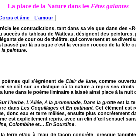
La place de
la Nature
dans les
Fêtes galantes
Corps et âme
L’amour
récie les contradictions, tant dans sa vie que dans des «R
te du succès du tableau de Watteau, désignent des peinture
légants de cour ou de théâtre, qui conversent et se diverti
est passé par là puisque c’est la version rococo de la fête
 la peinture
.
es poèmes qui s’égrènent de
Clair de lune
, comme ouvertu
ier se clôt sur un distique où la nature a repris ses droi
la lune dans le poème liminaire a laissé ainsi place à la nui
Sur l’herbe, L’Allée, A la promenade, Dans la grotte
est la t
leure dans
Les Coquillages
et
En patinant.
Cet élément est r
ue, donc eau et terre mêlées, ensuite plus concrètement 
hème est explicitement repris, avec un clin d’œil sensuel san
ine, Colombine
et…
En Sourdine
.
la terre et/ou à l’eau de façon concrète, presque tangibl