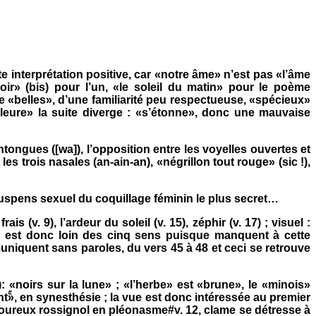
tte interprétation positive, car «notre âme» n’est pas «l’âme
r» (bis) pour l’un, «le soleil du matin» pour le poème
e «belles», d’une familiarité peu respectueuse, «spécieux»
pleure» la suite diverge : «s’étonne», donc une mauvaise
tongues ([wa]), l’opposition entre les voyelles ouvertes et
les trois nasales (an-ain-an), «négrillon tout rouge» (sic !),
suspens sexuel du coquillage féminin le plus secret…
ais (v. 9), l’ardeur du soleil (v. 15), zéphir (v. 17) ; visuel :
… On est donc loin des cinq sens puisque manquent à cette
mmuniquent sans paroles, du vers 45 à 48 et ceci se retrouve
: «noirs sur la lune» ; «l’herbe» est «brune», le «minois»
antۚ», en synesthésie ; la vue est donc intéressée au premier
angoureux rossignol en pléonasme#v. 12, clame se détresse à