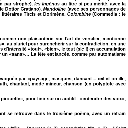
un par strophe),
les Ingénus
au titre si peu mérité, avec la
e Dottor Gratiano),
Mandoline
(avec ses personnages de
littéraires Tircis et Dorimène,
Colombine
(Commedia : le
 comme une plaisanterie sur l’art de versifier, mentionne
», au pluriel pour surenchérir sur la contradiction, en une
d’intensité «tout», «bien», le tout (sic !) en accumulation
ter un «sans»… La fête est lancée, comme par automatisme
t évoquée par «paysage, masques, dansant – œil et oreille,
u luth, chantant, mode mineur, chanson (en polyptote avec
pirouette», pour finir sur un auditif : «entendre des voix»,
ment se retrouve dans le troisième poème, avec un refrain