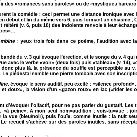
oir des «romances sans paroles» ou de «mystiques barcarol
urent la comédie : ceci permet une distance ironique avec 
uit, en début et fin du même vers 6, puis formant un chiasme ;
nt réitéré (v. 6, puis 18) des indolents renvoie à leur échan
lares»…
ombine
: yeux trois fois dans ce poème, l’audition avec la
 bandé du v. 3 qui évoque l’érection, et le songe du v. 4 qui 
 avec le verbe «voir» (deux fois) puis «tableau» (v. 14), «œi
st donc plus là, la présence du souffle est perceptible au 
n). Le piédestal semble une pierre tombale avec son inscripti
ine,
évoque le sens auditif, peu excité : «silence profond»
r et doux», la vision d’un «gazon roux» en lac («rider les 
t d’évoquer l’olfactif, pour ne pas parler du gustatif. Les
 «à peine». A mon seul nom=audition ; vois-tu=vue ; join
a vue (bleu/noir), puis l’ouïe, comme inutile : la nuit seu
e recueil s’achève sur des paroles inutiles, sans récepteu