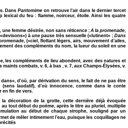
és. Dans
Pantomime
on retrouve l’air dans le dernier tercet
lexical du feu : flamme, noirceur, étoile. Ainsi les quatre
 une femme désirée, non sans réticence ;
A la promenade
,
(«devisons») à une pause très sensuelle («lutinent» ;
Dans
 promenade
, («ciel, flottant légers, airs, mouvement d’ailes,
agement des compléments du nom, la lueur du soleil en une
ce, les compléments de lieu abondent, avec des natures et
ns maints combats, v. 6, à bas , v. 7, aux Champs-Élysées, v.
ans», d’où, par dérivation du sens, le fait de ne pas être
pu (sens laudatif), d’où innocence, comme dans le conte
 en fin de vers.
 la décoration de la grotte, cette dernière déjà évoquée
au tout début du poème, après le titre au pluriel, multiplie
umulation au début de chaque strophe, souligné par un
rmet de mêler intimement l’eau, puisque les coquillages ne
précités