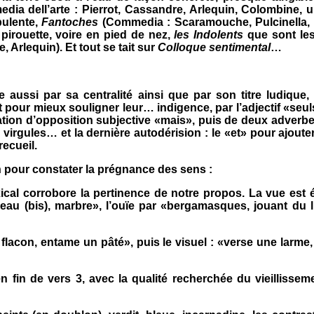
ia dell’arte : Pierrot, Cassandre, Arlequin, Colombine, 
ulente,
Fantoches
(Commedia : Scaramouche, Pulcinella, l
pirouette, voire en pied de nez,
les Indolents
que sont les 
Arlequin). Et tout se tait sur
Colloque sentimental
…
 aussi par sa centralité ainsi que par son titre ludique,
t pour mieux souligner leur… indigence, par l’adjectif «seuls
tion d’opposition subjective «mais», puis de deux adverbes 
virgules… et la dernière autodérision : le «et» pour ajou
recueil.
n pour constater la prégnance des sens :
lexical corrobore la pertinence de notre propos. La vue es
 d’eau (bis), marbre», l’ouïe par «bergamasques, jouant d
 flacon, entame un pâté», puis le visuel : «verse une larme, 
en fin de vers 3, avec la qualité recherchée du vieillisse