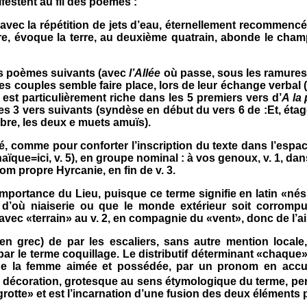
estent au fil des poèmes :
avec la répétition de jets d’eau, éternellement recommenc
tre, évoque la terre, au deuxième quatrain, abonde le champ 
rois poèmes suivants (avec
l’Allée
où passe, sous les ramures,
es couples semble faire place, lors de leur échange verbal 
ir est particulièrement riche dans les 5 premiers vers d’
A la
 les 3 vers suivants (syndèse en début du vers 6 de :Et, ét
mbre, les deux e muets amuïs).
né, comme pour conforter l’inscription du texte dans l’espa
haïque=ici, v. 5), en groupe nominal : à vos genoux, v. 1, da
om propre Hyrcanie, en fin de v. 3.
portance du Lieu, puisque ce terme signifie en latin «nés d
), d’où niaiserie ou que le monde extérieur soit corrom
avec «terrain» au v. 2, en compagnie du «vent», donc de l’air
en grec) de par les escaliers, sans autre mention locale,
par le terme coquillage. Le distributif déterminant «chaque» 
t de la femme aimée et possédée, par un pronom en acc
tte décoration, grotesque au sens étymologique du terme, pe
 grotte» et est l’incarnation d’une fusion des deux éléments 