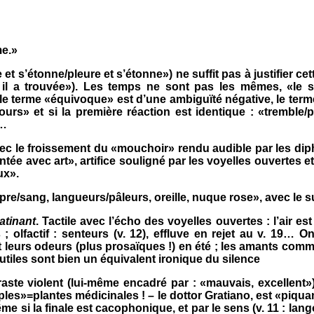
me.»
e et s’étonne/pleure et s’étonne») ne suffit pas à justifier ce
a trouvée»). Les temps ne sont pas les mêmes, «le soi
 le terme «équivoque» est d’une ambiguïté négative, le term
urs» et si la première réaction est identique : «tremble/
»…
avec le froissement du «mouchoir» rendu audible par les diph
ntée avec art», artifice souligné par les voyelles ouvertes et 
ux».
re/sang, langueurs/pâleurs, oreille, nuque rose», avec le 
atinant
. Tactile avec l’écho des voyelles ouvertes : l’air est fr
rs ; olfactif : senteurs (v. 12), effluve en rejet au v. 19
s et leurs odeurs (plus prosaïques !) en été ; les amants co
 inutiles sont bien un équivalent ironique du silence
aste violent (lui-même encadré par : «mauvais, excellent»)
simples»=plantes médicinales ! – le dottor Gratiano, est «piqu
ême si la finale est cacophonique, et par le sens (v. 11 : l