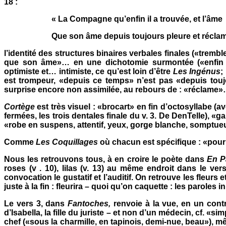
18 :
«
La Compagne
qu’enfin il a trouvée, et l’âme
Que son âme depuis toujours pleure et récla
l’identité des structures binaires verbales finales («trembl
que son âme»… en une dichotomie surmontée («enfin il 
optimiste et… intimiste, ce qu’est loin d’être
Les Ingénus
;
est trompeur, «depuis ce temps» n’est pas «depuis toujo
surprise encore non assimilée, au rebours de : «réclame
Cortège
est très visuel : «brocart» en fin d’octosyllabe (
fermées, les trois dentales finale du v. 3. De DenTelle), «ga
«robe en suspens, attentif, yeux, gorge blanche, somptue
Comme
Les Coquillages
où chacun est spécifique : «pourp
Nous les retrouvons tous, à en croire le poète dans
En P
roses (v . 10), lilas (v. 13) au même endroit dans le ve
convocation le gustatif et l’auditif. On retrouve les fleur
juste à la fin : fleurira – quoi qu’on caquette : les paroles
Le vers 3, dans
Fantoches,
renvoie à la vue, en un contr
d’Isabella, la fille du juriste – et non d’un médecin, cf. «
chef («sous la charmille, en tapinois, demi-nue, beau»), m