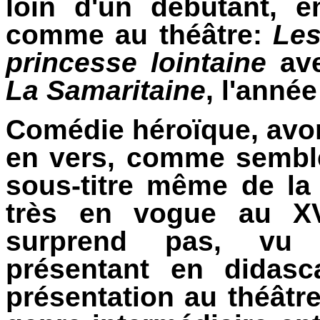
loin d'un débutant, e
comme au théâtre:
Le
princesse lointaine
ave
La Samaritaine
, l'anné
Comédie héroïque, avon
en vers, comme semble
sous-titre même de la p
très en vogue au X
surprend pas, vu 
présentant en didasc
présentation au théât