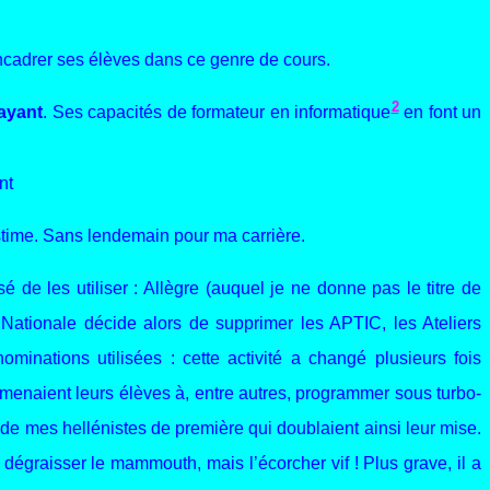
 encadrer ses élèves dans ce genre de cours.
2
ayant
. Ses capacités de formateur en informatique
en font un
nt
stime. Sans lendemain pour ma carrière.
de les utiliser : Allègre (auquel je ne donne pas le titre de
 Nationale décide alors de supprimer les APTIC, les Ateliers
nations utilisées : cette activité a changé plusieurs fois
 amenaient leurs élèves à, entre autres, programmer sous turbo-
 de mes hellénistes de première qui doublaient ainsi leur mise.
 dégraisser le mammouth, mais l’écorcher vif ! Plus grave, il a