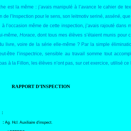
he est la même : j’avais manipulé à l’avance le cahier de text
ion de l’Inspection pour le sens, son leitmotiv seriné, asséné, 
 à l’occasion même de cette inspection, j’avais rajouté dans 
 lui-même,
Horace,
dont tous mes élèves s’étaient munis pour cet
in du livre, voire de la série elle-même ? Par la simple élimina
e. Peut-être l’inspectrice, sensible au travail somme tout acco
as à la Fillon, les élèves n’ont pas, sur cet exercice, utilisé ce 
RAPPORT D’INSPECTION
:
:
Ag. Hcl. Auxiliaire d’inspect.