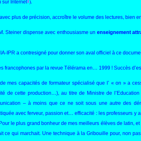
1
 sur Internet
).
, avec plus de précision, accroître le volume des lectures, bien
M. Steiner dispense avec enthousiasme un
enseignement attr
’IA-IPR a contresigné pour donner son aval officiel à ce docume
sites francophones par la revue Télérama en… 1999 ! Succès d’e
 mes capacités de formateur spécialisé que l’ « on » a cessé 
té de cette production…), au titre de Ministre de l’Education
nication – à moins que ce ne soit sous une autre des dénomi
atiquée avec ferveur, passion et… efficacité : les professeurs y
Pour le plus grand bonheur de mes meilleurs élèves de latin, et
it ce qui marchait. Une technique à la Gribouille pour, non pas