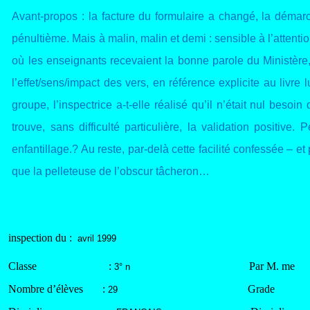
Avant-propos : la facture du formulaire a changé, la démarc
pénultième. Mais à malin, malin et demi : sensible à l’attent
où les enseignants recevaient la bonne parole du Ministère,
l’effet/sens/impact des vers, en référence explicite au livre
groupe, l’inspectrice a-t-elle réalisé qu’il n’était nul beso
trouve, sans difficulté particulière, la validation positiv
enfantillage.? Au reste, par-delà cette facilité confessée – et p
que la pelleteuse de l’obscur tâcheron…
inspection du :
avril 1999
Classe
:
Par M. me
3° n
Nombre d’élèves
:
Grade
29