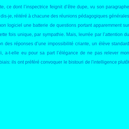
e, ce dont l’inspectrice feignit d’être dupe, vu son paragraph
que dis-je, réitéré à chacune des réunions pédagogiques générale
mon logiciel une batterie de questions portant apparemment su
te fois unique, par sympathie. Mais, leurrée par l’attention d
tion des réponses d’une impossibilité criante, un élève standar
mpli, a-t-elle eu pour sa part l’élégance de ne pas relever mo
biais: ils ont préféré convoquer le bistouri de l'intelligence plutô