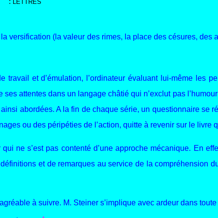
:
LETTRES
a versification (la valeur des rimes, la place des césures, des a
ravail et d’émulation, l’ordinateur évaluant lui-même les p
ise ses attentes dans un langage châtié qui n’exclut pas l’humour e
nt ainsi abordées. A la fin de chaque série, un questionnaire se r
nages ou des péripéties de l’action, quitte à revenir sur le livr
 qui ne s’est pas contenté d’une approche mécanique. En effet,
éfinitions et de remarques au service de la compréhension du t
agréable à suivre. M. Steiner s’implique avec ardeur dans tout