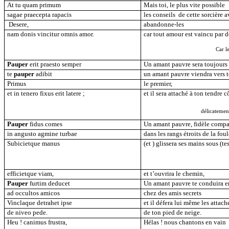
At tu quam primum
Mais toi, le plus vite possible
sagae praecepta rapacis
les conseils
de cette sorcière a
Desere,
abandonne-les
nam donis vincitur omnis amor.
car tout amour est vaincu par 
Car l
Pauper
erit praesto semper
Un amant pauvre sera toujours 
te
pauper
adibit
un amant pauvre viendra vers t
Primus
le premier,
et in tenero fixus erit latere ;
et il sera attaché à ton tendre cô
délicatement
Pauper
fidus comes
Un amant pauvre, fidèle comp
in angusto agmine turbae
dans les rangs étroits de la foul
Subicietque manus
(et ) glissera ses mains sous (te
efficietque viam,
et t’ouvrira le chemin,
Pauper
furtim deducet
Un amant pauvre te conduira e
ad occultos amicos
chez des amis secrets
Vinclaque detrahet ipse
et il défera lui même les attach
de niveo pede.
de ton pied de neige.
Heu ! canimus frustra,
Hélas ! nous chantons en vain