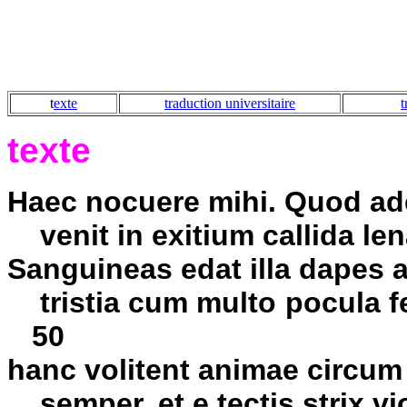
t
exte
traduction universitaire
t
texte
Haec nocuere mihi. Quod ad
venit in exitium callida l
Sanguineas edat illa dapes 
tristia cum mult
50
hanc volitent animae circum
semper, et e tectis strix vi