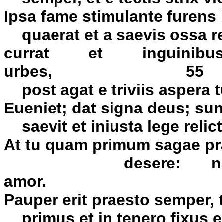
Ipsa fame stimulante furens
quaerat et a saevis ossa re
currat et inguinib
urbes, 55
post agat e triviis aspera
Eueniet; dat signa deus; su
saevit et iniusta lege relic
At tu quam primum sagae pr
desere: nam do
amor. 6
Pauper erit praesto semper, 
primus et in tenero fixus er