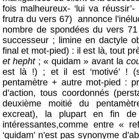
fois malheureux- ‘lui va réussir’-
frutra du vers 67)
annonce l’inélu
nombre de spondées du vers 71 :
successeur ; limine en dactyle ob
final et mot-pied) : il est là, tout 
et hepht
; « quidam » avant la
co
est là !) ; et il est ‘motivé’ ! 
pentamètre + autre mot-pied : pr
d’action, tous coordonnés (pers
deuxième moitié du pentamètre
excreat), la plupart en fin d
intéressantes,comme entre « refu
‘quidam’ n’est pas synonyme d’aba