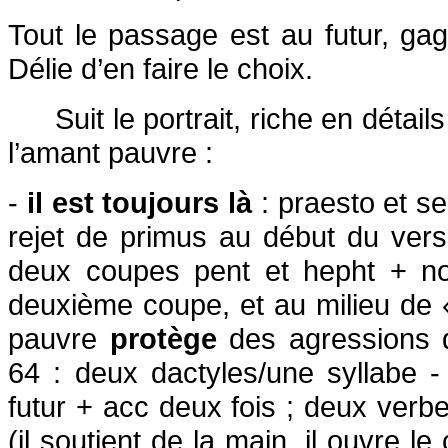
Tout le passage est au futur, gage
Délie d’en faire le choix.
Suit le portrait, riche en détai
l’amant pauvre :
-
il est toujours là
: praesto et s
rejet de primus au début du vers 6
deux coupes pent et hepht + no
deuxième coupe, et au milieu de 
pauvre
protège
des agressions d
64 : deux dactyles/une syllabe -
futur + acc deux fois ; deux verb
(il soutient de la main, il ouvre le