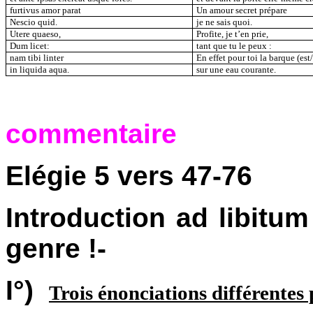
furtivus amor parat
Un amour secret prépare
Nescio quid.
je ne sais quoi.
Utere quaeso,
Profite, je t’en prie,
Dum licet:
tant que tu le peux :
nam tibi linter
En effet pour toi la barque (es
in liquida aqua.
sur une eau courante.
commentaire
Elégie 5 vers 47-76
Introduction ad libitu
genre !-
I°)
Trois énonciations différentes 