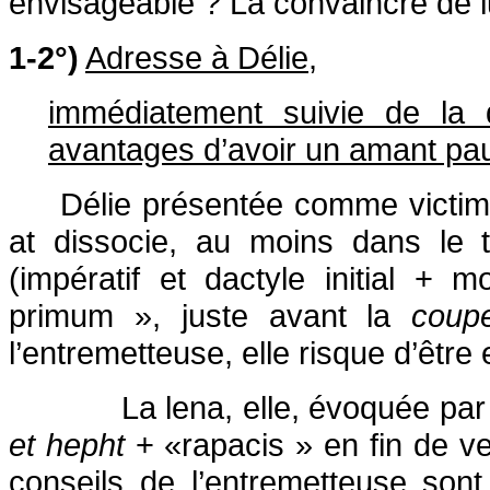
envisageable ? La convaincre de lu
1-2°)
Adresse à Délie
,
immédiatement suivie de la d
avantages d’avoir un amant pa
Délie présentée comme victime 
at dissocie, au moins dans le 
(impératif et dactyle initial +
primum », juste avant la
coup
l’entremetteuse, elle risque d’être
La lena, elle, évoquée pa
et
hepht
+ «rapacis » en fin de ve
conseils de l’entremetteuse sont 