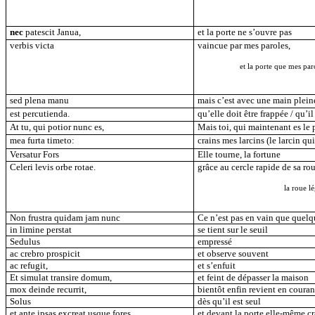
nec
patescit Janua,
et la porte ne s’ouvre pas
verbis victa
vaincue par mes paroles,
et la porte que mes par
sed plena manu
mais c’est avec une main plein
est percutienda.
qu’elle doit être frappée / qu’il
At tu, qui potior nunc es,
Mais toi, qui maintenant es le p
mea furta timeto:
crains mes larcins (le larcin qui 
Versatur Fors
Elle tourne, la fortune
Celeri levis orbe rotae.
grâce au cercle rapide de sa rou
la roue l
Non frustra quidam jam nunc
Ce n’est pas en vain que quel
in limine perstat
se tient sur le seuil
Sedulus
empressé
ac crebro prospicit
et observe souvent
ac refugit,
et s’enfuit
Et simulat transire domum,
et feint de dépasser la maison
mox deinde recurrit,
bientôt enfin revient en couran
Solus
dès qu’il est seul
et ante ipsas excreat usque fores.
et devant la porte elle-même cr