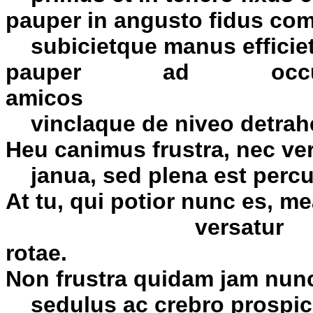
pauper in angusto fidus co
subicietque manus efficie
pauper ad occul
amicos 
vinclaque de niveo detrahe
Heu canimus frustra, nec ver
janua, sed plena est perc
At tu, qui potior nunc es, me
versatur celer
rotae. 
Non frustra quidam jam nunc
sedulus ac crebro prospicit