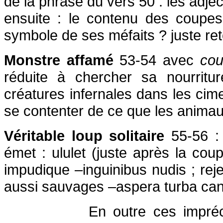
de la phrase du vers 50 : les adjec
ensuite : le contenu des coupes
symbole de ses méfaits ? juste re
Monstre affamé
53-54 avec
co
réduite à chercher sa nourrit
créatures infernales dans les cime
se contenter de ce que les anima
Véritable loup
solitaire
55-56 : 
émet : ululet (juste après la cou
impudique –inguinibus nudis ; rej
aussi sauvages –aspera turba ca
En outre ces impréc