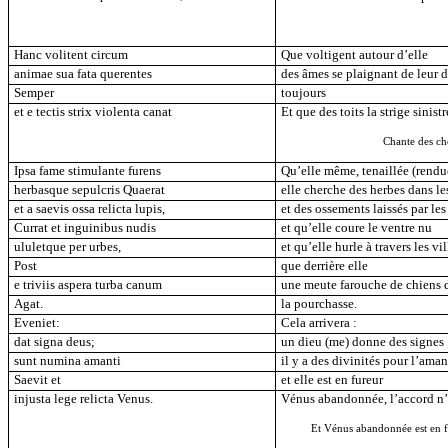
Hanc volitent circum
Que voltigent autour d’elle
animae sua fata querentes
des âmes se plaignant de leur d
Semper
toujours
et e tectis strix violenta canat
Et que des toits la strige sinist
Chante des cho
Ipsa fame stimulante furens
Qu’elle même, tenaillée (rendue
herbasque sepulcris Quaerat
elle cherche des herbes dans l
et a saevis ossa relicta lupis,
et des ossements laissés par les
Currat et inguinibus nudis
et qu’elle coure le ventre nu
ululetque per urbes,
et qu’elle hurle à travers les vil
Post
que derrière elle
e triviis aspera turba canum
une meute farouche de chiens d
Agat.
la pourchasse.
Eveniet:
Cela arrivera :
dat signa deus;
un dieu (me) donne des signes 
sunt numina amanti
il y a des divinités pour l’aman
Saevit et
et elle est en fureur
injusta lege relicta Venus.
Vénus abandonnée, l’accord n’é
Et Vénus abandonnée est en fu