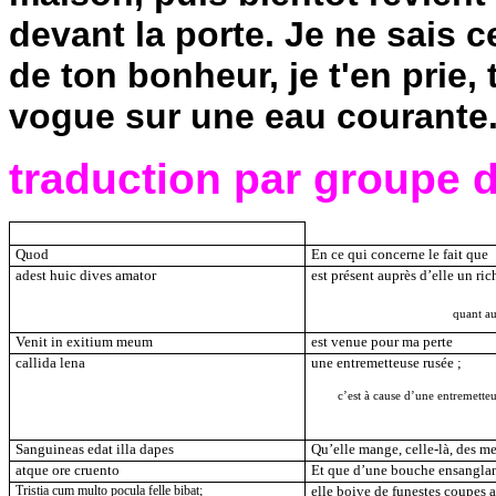
devant la porte. Je ne sais c
de ton bonheur, je t'en prie,
vogue sur une eau courante
traduction par groupe 
Quod
En ce qui concerne le fait que
adest huic dives amator
est présent auprès d’elle un ri
quant au
Venit in exitium meum
est venue pour ma perte
callida lena
une entremetteuse rusée ;
c’est à cause d’une entremetteu
Sanguineas edat illa dapes
Qu’elle mange, celle-là, des me
atque ore cruento
Et que d’une bouche ensangla
Tristia cum multo pocula felle bibat;
elle boive de funestes coupes 