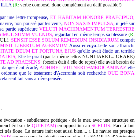
 VILLA
(R:
verbe composé, donc complément au datif possible!).
 par une lettre trompeuse,
ET HABITAM HONORE PRAECIPUO,
e navire, non poussé par les vents,
NON SAXIS IMPULSA
, ni jeté sur
 sa partie supérieure
VELUTI MACHINAMENTUM TERRESTRE
 SIMUL SUMM VULNUS,
regardant en même temps sa blessure
(R:
MUL),
SENSIT ESSE SOLUM REMEDIUM INSIDIARUM
comprit
 MISIT LIBERTUM AGERMUM
Aussi envoya-t-elle son affranchi
ITATE DEUM ET FORTUNA EJUS
qu'elle avait éludé un terrible
MATRIS,
Elle le priait
(par la même lettre: NUNTIARET... ORARE)
ETE AD PRAESENS:
(besoin était à elle de repos) elle avait besoin de
 danger était écarté,
ADHIBET VULNERI %MEDICAMINAZ
elle
 ordonne que le testament d'Acerronia soit recherché
QUE BONA
cela seul fait sans arrière-pensée.
e.
e évocation - subtilement poétique - de la mer, avec une structure en
renchérit sur le
QUIETAM)
en opposition au
SCELUS.
Face à tant
 très floue. La nature irait tout aussi bien.... ). Le navire est presque
AVIS
comme pour le ralentir encore plus. La FAMILIA
d'Agrippine