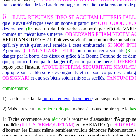
transportée dans le lac Lucrin en nageant, ensuite par la rencontre de p
6 -
ILLIC, REPUTANS IDEO SE ACCITAM LITTERIS FAL
qu'elle avait été reçue avec un honneur particulier
QUE QUOD , JUX
des rochers
(R:
avec un datif de verbe composé, par effet de VARI
comme un mécanisme sur terre,
OBSERVANS ETIAM NECEM A
REPUTANS IDEO + 2 infinitives suivie d'une conjonctive au su
qu'il n'y avait qu'un seul remède à cette embuscade:
SI NON IN
Agermus
QUI NUNTIARET FILIO
pour annoncer à son fils
(R:
r
danger par la bonté des dieux et grâce à la Bonne Fortune de ce dern
que, quoiqu'effrayé par le danger (d') couru par une mère,
DIFFERE
repos pour l'instant.
ATQUE INTERIM, SECURITATE SIMULAT
applique sur sa blessure des onguents et sur son corps des "antalg
OBSIGNARI
et que ses biens soient mis sous scellés,
TANTUM ID
commentaire:
1) Tacite nous fait là
un récit enlevé, bien mené,
au suspens bien mén
2) Mais il reste un
narrateur critique,
même s'il nous montre que le
has
1) Tacite commence son
récit
de la tentative d'assassinat d'Agrippin
parallèle
(ILLUSTREM/QUIETAM)
en VARIATIO (pl.
SIDERIB
d'horreur, les Dieux même semblent vouloir dénoncer l'abomination
encalminé, mais il n'y a pas d'urgence, ceci corrobore le calme de la 