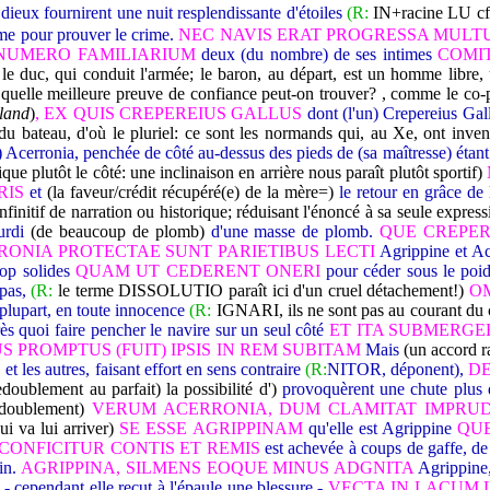
dieux fournirent une nuit resplendissante d'étoiles
(R:
IN+racine LU c
e pour prouver le crime.
NEC NAVIS ERAT PROGRESSA MUL
NUMERO FAMILIARIUM
deux (du nombre) de ses intimes
COMIT
 le duc, qui conduit l'armée; le baron, au départ, est un homme libre,
- quelle meilleure preuve de confiance peut-on trouver? , comme le co-pa
land
)
, EX QUIS CREPEREIUS GALLUS
dont (l'un) Crepereius Gal
 du bateau, d'où le pluriel: ce sont les normands qui, au Xe, ont inven
e) Acerronia, penchée de côté au-dessus des pieds de (sa maîtresse) étan
que plutôt le côté: une inclinaison en arrière nous paraît plutôt sportif)
RIS
et
(la faveur/crédit récupéré(e) de la mère=)
le retour en grâce de
initif de narration ou historique; réduisant l'énoncé à sa seule expressi
urdi
(de beaucoup de plomb)
d'une masse de plomb.
QUE CREPERE
RONIA PROTECTAE SUNT PARIETIBUS LECTI
Agrippine et Ac
rop solides
QUAM UT CEDERENT ONERI
pour céder sous le poi
 pas,
(R:
le terme DISSOLUTIO paraît ici d'un cruel détachement!)
OM
 plupart, en toute innocence
(R:
IGNARI, ils ne sont pas au courant du 
s quoi faire pencher le navire sur un seul côté
ET ITA SUBMERG
 PROMPTUS (FUIT) IPSIS IN REM SUBITAM
Mais
(un accord r
,
et les autres, faisant effort en sens contraire
(R:
NITOR, déponent),
DE
oublement au parfait)
la possibilité d')
provoquèrent une chute plus 
doublement)
VERUM ACERRONIA, DUM CLAMITAT IMPRU
 va lui arriver)
SE ESSE AGRIPPINAM
qu'elle est Agrippine
QUE
CONFICITUR CONTIS ET REMIS
est achevée à coups de gaffe, d
in.
AGRIPPINA, SILMENS EOQUE MINUS ADGNITA
Agrippine,
S
- cependant elle reçut à l'épaule une blessure -
VECTA IN LACUM