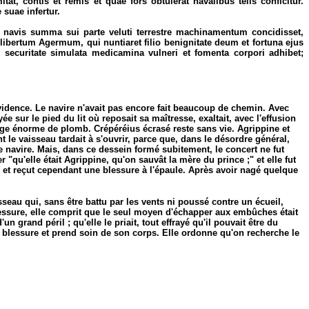
t, contis et remis et quae fors obtulerat navalibus telis conficitur.
suae infertur.
sa navis summa sui parte veluti terrestre machinamentum concidisset,
ibertum Agermum, qui nuntiaret filio benignitate deum et fortuna ejus
 securitate simulata medicamina vulneri et fomenta corpori adhibet;
 évidence. Le navire n'avait pas encore fait beaucoup de chemin. Avec
 sur le pied du lit où reposait sa maîtresse, exaltait, avec l'effusion
harge énorme de plomb. Crépéréius écrasé reste sans vie. Agrippine et
t le vaisseau tardait à s'ouvrir, parce que, dans le désordre général,
e navire. Mais, dans ce dessein formé subitement, le concert ne fut
"qu'elle était Agrippine, qu'on sauvât la mère du prince ;" et elle fut
, et reçut cependant une blessure à l'épaule. Après avoir nagé quelque
isseau qui, sans être battu par les vents ni poussé contre un écueil,
lessure, elle comprit que le seul moyen d'échapper aux embûches était
 grand péril ; qu'elle le priait, tout effrayé qu'il pouvait être du
sa blessure et prend soin de son corps. Elle ordonne qu'on recherche le