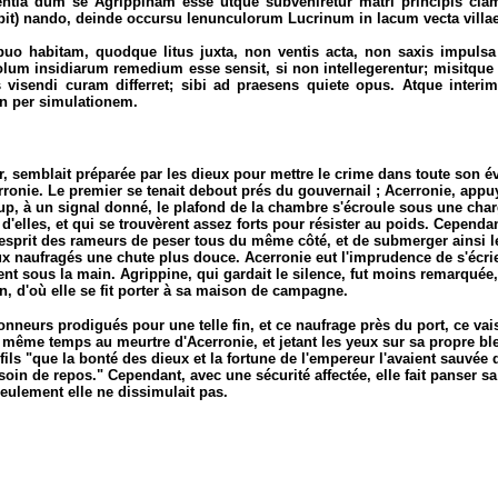
tia dum se Agrippinam esse utque subveniretur matri principis clamita
t) nando, deinde occursu lenunculorum Lucrinum in lacum vecta villae 
aecipuo habitam, quodque litus juxta, non ventis acta, non saxis impul
m insidiarum remedium esse sensit, si non intellegerentur; misitque l
 visendi curam differret; sibi ad praesens quiete opus. Atque interim
on per simulationem.
 mer, semblait préparée par les dieux pour mettre le crime dans toute son
onie. Le premier se tenait debout prés du gouvernail ; Acerronie, appuyée
 à coup, à un signal donné, le plafond de la chambre s'écroule sous une c
d'elles, et qui se trouvèrent assez forts pour résister au poids. Cependan
l'esprit des rameurs de peser tous du même côté, et de submerger ainsi l
x naufragés une chute plus douce. Acerronie eut l'imprudence de s'écrier 
nt sous la main. Agrippine, qui gardait le silence, fut moins remarquée
n, d'où elle se fit porter à sa maison de campagne.
'honneurs prodigués pour une telle fin, et ce naufrage près du port, ce va
n même temps au meurtre d'Acerronie, et jetant les yeux sur sa propre b
ls "que la bonté des dieux et la fortune de l'empereur l'avaient sauvée d'un
esoin de repos." Cependant, avec une sécurité affectée, elle fait panser 
seulement elle ne dissimulait pas.