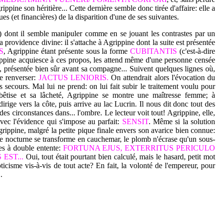
ippine son héritière... Cette dernière semble donc tirée d'affaire: elle a
s (et financières) de la disparition d'une de ses suivantes.
 dont il semble manipuler comme en se jouant les contrastes par un
la providence divine: il s'attache à Agrippine dont la suite est présentée
S
, Agrippine étant présente sous la forme
CUBITANTIS
(c'est-à-dire
pine acquiesce à ces propos, les attend même d'une personne censée
 présentée bien sûr avant sa compagne... Suivent quelques lignes où,
se renverser:
JACTUS LENIORIS.
On attendrait alors l'évocation du
s secours. Mal lui ne prend: on lui fait subir le traitement voulu pour
bêtise et sa lâcheté, Agrippine se montre une maîtresse femme; à
irige vers la côte, puis arrive au lac Lucrin. Il nous dit donc tout des
des circonstances dans... l'ombre. Le lecteur voit tout! Agrippine, elle,
vec l'évidence qui s'impose au parfait:
SENSIT
. Même si la solution
grippine, malgré la petite pique finale envers son avarice bien connue:
e nocturne se transforme en cauchemar, le plomb n'écrase qu'un sous-
es à double entente:
FORTUNA EJUS, EXTERRITUS PERICULO
EST...
Oui, tout était pourtant bien calculé, mais le hasard, petit mot
ticisme vis-à-vis de tout acte? En fait, la volonté de l'empereur, pour
.