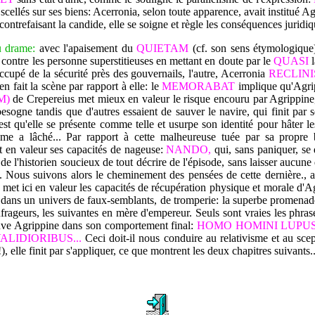
 scellés sur ses biens: Acerronia, selon toute apparence, avait institué Agr
refaisant la candide, elle se soigne et règle les conséquences juridique
u drame:
avec l'apaisement du
QUIETAM
(cf. son sens étymologique)
contre les personne superstitieuses en mettant en doute par le
QUASI
upé de la sécurité près des gouvernails, l'autre, Acerronia
RECLINI
n fait la scène par rapport à elle: le
MEMORABAT
implique qu'Agrip
IM)
de Crepereius met mieux en valeur le risque encouru par Agrippine,
 besogne tandis que d'autres essaient de sauver le navire, qui finit par 
est qu'elle se présente comme telle et usurpe son identité pour hâter le
e a lâché... Par rapport à cette malheureuse tuée par sa propre 
t en valeur ses capacités de nageuse:
NANDO,
qui, sans paniquer, se d
 de l'historien soucieux de tout décrire de l'épisode, sans laisser aucune 
. Nous suivons alors le cheminement des pensées de cette dernière., a
 met ici en valeur les capacités de récupération physique et morale d'A
 dans un univers de faux-semblants, de tromperie: la superbe promenad
ufrageurs, les suivantes en mère d'empereur. Seuls sont vraies les phras
preuve Agrippine dans son comportement final:
HOMO HOMINI LUPUS 
ALIDIORIBUS...
Ceci doit-il nous conduire au relativisme et au scep
), elle finit par s'appliquer, ce que montrent les deux chapitres suivants..