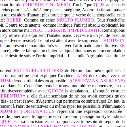
rtant lourde
(DUOBUS E NUMERO,
l'archaïque
QUIS
au lieu de
eius pour la sécurité à une place stratégique, Acerronia faisant passer
u toit est alors d'autant plus brutale que le verbe de la temporelle est à
até:
RUERE.
Comme en écho:
MULTO PLUMBO.
Tout s'enchaîne
pli. Contre toute attente, comme l'indique l'ablatif absolu explicatif, les
 alors tourne mal:
NEC, TURBATIS, IMPEDIEBANT.
Remarquons
 s'y refuse, mais qui sent l'amateurisme: ceci vire à un jeu de bascule
uipe adverse résiste). Le but est atteint avec le surprenant
JACTUS IN
 -
au présent de narration très vif - avec l'affirmation en infinitive:
SE
urée), elle ne fait que précipiter sa liquidation sous une accumulation
s le désir de suivre l'ordre impérial... La subtile Agrippine s'en tire de
courent:
FALLACIBUS LITTERIS
de Néron alors même qu'il s'était
en de naturel ne peut expliquer l'accident:
NON
deux fois, avec une
TUM;
deux participiales en apposition
(OBSERVANS, ASPICIENS)
nt condamnée. Cette fine mouche trouve une ultime manoeuvre, en un
infinitives/complétive avec
QUOD:
la simulation... (évoquée ensuite:
EGERENTUR
= si elle faisait semblant de ne pas avoir compris qu'on
fils - et c'est l'envoi d'Agermus qui permettra ce subterfuge! En fait, la
ement à l'abri de tentatives du même type: les possibilité d'élimination
DEUM ET FORTUNA EJUS,
reprenant une expression consacrée -
ce de jouer avec le tigre forcené? Le court passage au style indirect
QUIETE...
sa concision est en rapport avec le besoin de repos de la
MEDICAMINA VULNERI/ FOMENTA CORPORI
, et, sans perdre