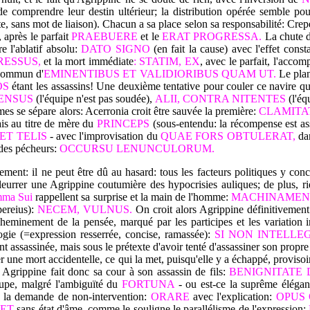
e comprendre leur destin ultérieur; la distribution opérée semble pou
, sans mot de liaison). Chacun a sa place selon sa responsabilité: Creper
 après le parfait
PRAEBUERE
et le
ERAT PROGRESSA.
La chute d
e l'ablatif absolu:
DATO SIGNO
(en fait la cause) avec l'effet const
RESSUS,
et la mort immédiate
: STATIM, EX
, avec le parfait, l'accom
r commun
d'
EMINENTIBUS ET VALIDIORIBUS QUAM UT.
Le plan
OS
étant les assassins! Une deuxième tentative pour couler ce navire qui
ENSUS
(l'équipe n'est pas soudée),
ALII, CONTRA NITENTES
(l'éq
s se sépare alors: Acerronia croit être sauvée la première:
CLAMITAT
is au titre de mère du
PRINCEPS
(sous-entendu: la récompense est ass
 ET TELIS
- avec l'improvisation du
QUAE FORS OBTULERAT,
dan
 des pécheurs:
OCCURSU LENUNCULORUM.
nement: il ne peut être dû au hasard: tous les facteurs politiques y con
eurrer une Agrippine coutumière des hypocrisies auliques; de plus, ri
mma Sui
rappellent sa surprise et la main de l'homme:
MACHINAMEN
ereius):
NECEM, VULNUS.
On croit alors Agrippine définitiveme
heminement de la pensée, marqué par les participes et les variation 
gie (=expression resserrée, concise, ramassée):
SI NON INTELL
t assassinée, mais sous le prétexte d'avoir tenté d'assassiner son propre 
 une mort accidentelle, ce qui la met, puisqu'elle y a échappé, provisoir
 Agrippine fait donc sa cour à son assassin de fils:
BENIGNITATE 
dupe, malgré l'ambiguïté du
FORTUNA
- ou est-ce la suprême élégan
, la demande de non-intervention:
ORARE
avec l'explication:
OPUS 
BET
sans état d'âme, comme le souligne le parallélisme de l'expression: