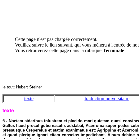
Cette page n'est pas chargée correctement.
Veuillez suivre le lien suivant, qui vous mènera à l'entrée de notr
Vous retrouverez cette page dans la rubrique
Terminale
le tout: Hubert Steiner
texte
traduction universitaire
texte
5 - Noctem sideribus inlustrem et placido mari quietam quasi convin
Gallus haud procul gubernaculis adstabat, Acerronia super pedes cubi
pressusque Crepereius et statim exanimatus est: Agrippina et Acerronia
et quod plerique ignari etiam conscios impediebant. Visum dehinc r