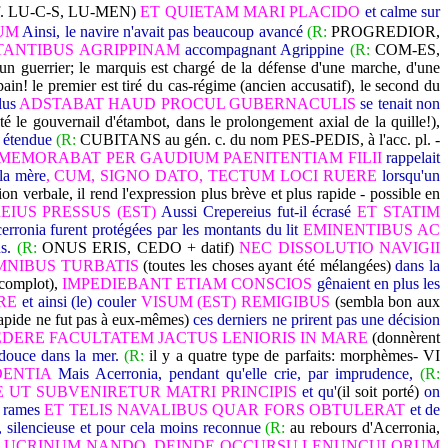
f. LU-C-S, LU-MEN)
ET QUIETAM MARI PLACIDO
et calme sur
TUM
Ainsi, le navire n'avait pas beaucoup avancé
(R:
PROGREDIOR,
ANTIBUS AGRIPPINAM
accompagnant Agrippine
(R:
COM-ES,
 un guerrier; le marquis est chargé de la défense d'une marche, d'une
in! le premier est tiré du cas-régime (ancien accusatif), le second du
lus
ADSTABAT HAUD PROCUL GUBERNACULIS
se tenait non
té le gouvernail d'étambot, dans le prolongement axial de la quille!),
t étendue
(R:
CUBITANS au gén. c. du nom PES-PEDIS, à l'acc. pl. -
MEMORABAT PER GAUDIUM PAENITENTIAM FILII
rappelait
 la mère
, CUM, SIGNO DATO, TECTUM LOCI RUERE
lorsqu'un
on verbale, il rend l'expression plus brève et plus rapide - possible en
IUS PRESSUS (EST)
Aussi Crepereius fut-il écrasé
ET STATIM
erronia furent protégées par les montants du lit
EMINENTIBUS AC
ds.
(R:
ONUS ERIS, CEDO + datif)
NEC DISSOLUTIO NAVIGII
NIBUS TURBATIS
(toutes les choses ayant été mélangées)
dans la
complot),
IMPEDIEBANT ETIAM CONSCIOS
gênaient en plus les
ERE
et ainsi (le) couler
VISUM (EST) REMIGIBUS
(sembla bon aux
apide ne fut pas à eux-mêmes)
ces derniers ne prirent pas une décision
DERE FACULTATEM JACTUS LENIORIS IN MARE
(donnèrent
douce dans la mer.
(R:
il y a quatre type de parfaits: morphèmes- VI
DENTIA
Mais Acerronia, pendant qu'elle crie, par imprudence,
(R:
 UT SUBVENIRETUR MATRI PRINCIPIS
et qu'
(il soit porté)
on
e rames
ET TELIS NAVALIBUS QUAR FORS OBTULERAT
et de
 silencieuse et pour cela moins reconnue
(R:
au rebours d'Acerronia,
 LUCRINUM NANDO, DEINDE OCCURSU LENUNCULORUM