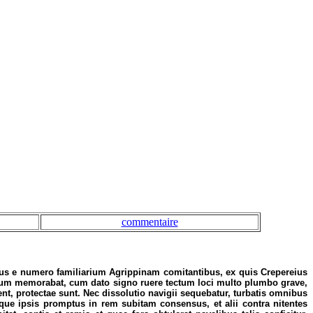
commentaire
bus e numero familiarium Agrippinam comitantibus, ex quis Crepereius
udium memorabat, cum dato signo ruere tectum loci multo plumbo grave,
nt, protectae sunt. Nec dissolutio navigii sequebatur, turbatis omnibus
ue ipsis promptus in rem subitam consensus, et alii contra nitentes