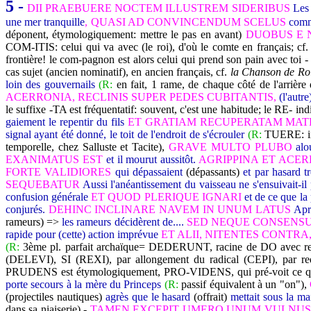
5 -
DII PRAEBUERE NOCTEM ILLUSTREM SIDERIBUS
Les 
une mer tranquille
, QUASI AD CONVINCENDUM SCELUS
comm
déponent, étymologiquement: mettre le pas en avant)
DUOBUS E 
COM-ITIS: celui qui va avec (le roi), d'où le comte en français; cf.
frontière! le com-pagnon est alors celui qui prend son pain avec toi 
cas sujet (ancien nominatif), en ancien français, cf.
la Chanson de Ro
loin des gouvernails
(R:
en fait, 1 rame, de chaque côté de l'arrière
ACERRONIA, RECLINIS SUPER PEDES CUBITANTIS,
(l'autr
le suffixe -TA est fréquentatif: souvent, c'est une habitude; le RE- indi
gaiement le repentir du fils
ET GRATIAM RECUPERATAM MAT
signal ayant été donné, le toit de l'endroit de s'écrouler
(R:
TUERE: inf
temporelle, chez Salluste et Tacite),
GRAVE MULTO PLUBO
alo
EXANIMATUS EST
et il mourut aussitôt.
AGRIPPINA ET ACER
FORTE VALIDIORES
qui dépassaient
(dépassants)
et par hasard t
SEQUEBATUR
Aussi l'anéantissement du vaisseau ne s'ensuivait-il
confusion générale
ET QUOD PLERIQUE IGNARI
et de ce que la
conjurés.
DEHINC INCLINARE NAVEM IN UNUM LATUS
Aprè
rameurs) =>
les rameurs décidèrent de....
SED NEQUE CONSENSUS
rapide pour (cette) action imprévue
ET ALII, NITENTES CONTRA
(R:
3ème pl. parfait archaïque= DEDERUNT, racine de DO avec red
(DELEVI), SI (REXI), par allongement du radical (CEPI), par re
PRUDENS est étymologiquement, PRO-VIDENS, qui pré-voit ce qui
porte secours à la mère du Princeps
(R:
passif équivalent à un "on"),
(projectiles nautiques)
agrès que le hasard
(offrait)
mettait sous la ma
dans sa niaiserie) -
TAMEN EXCEPIT UMERO UNUM VULNU