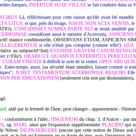
etites barques,
INFERTUR SUAE VILLAE
se fait conduire dans sa
LACIBUS
Là, réfléchissant pour cette raison qu'elle avait été mandée
TA LITUS,
et que, près du rivage,
NAVIS, NON ACTA VENTIS
, l
ATIO),
CONCIDISSET SUMMA PARTE SUI
se serait annihilé par
CERRONIAE
considérant aussi le meurtre d'Acerronia,
ASPICIENS
bjonctif: nuance conditionnelle, OBSERVANS ETIAM, ASPICIENS SI
TELLEGERENTUR
si elle n'était pas comprise (comme telle!)
. QUE
elative au subjonctif=but)
EVASISSE GRAVEM CASUM BENEGN
ier
(=Fils!)
. ORARE UT, QUAMVIS EXTERRITUS PERICULO 
T CURAM VISENDI
il différât le soin de la visiter.
OPUS SIBI QUI
A.
Entre-temps, aussi,
(sa sécurité étant simulée),
faisant comme si tout
iques";
JUBET TESTAMENTUM ACERRONIAE REQUIRI
Elle
 NON PER SIMULATIONEM
(seulement cela non par dissimulation),
agé.
ard,
aidé par la fermeté de l'âme, peut changer - apparemment - l'histoir
e - conformément à l'idée,
l'INGENIUM
du chap. 3, d'Anicet - par un
US
, sg.
MARI,
ainsi que l'expansion supplémentaire
PLACIDO
qui su
 de Néron:
DII PRAEBUERE
(encore que cette notion de Dieux soit ici
nuit, et le fait qu'Agrippine ne se doute de rien, avec l'inversion de
N