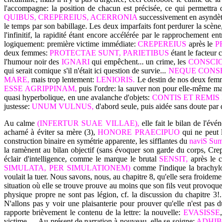
l'accompagne: la position de chacun est précisée, ce qui permettra d
QUIBUS, CREPEREIUS, ACERRONIA
successivement en asyndète
le temps par son babillage. Les deux imparfaits font perdurer la scène,
l'infinitif, la rapidité étant encore accélérée par le rapprochement entr
logiquement: première victime immédiate:
CREPEREIUS
après le
P
deux femmes:
PROTECTAE SUNT, PARIETIBUS
étant le facteu
l'humour noir des
IGNARI
qui empêchent... un crime, les
CONSCI
qui serait comique s'il n'était ici question de survie...
NEQUE CONS
MARE,
mais trop lentement:
LENIORIS.
Le destin de nos deux femme
ESSE AGRIPPINAM,
puis l'ordre: la sauver non pour elle-même ma
quasi hyperbolique, en une avalanche d'objets:
CONTIS ET REMIS
justesse:
UNUM VULNUS,
d'abord seule, puis aidée sans doute par
Au calme
(INFERTUR SUAE VILLAE),
elle fait le bilan de l'évé
acharné à éviter sa mère (3),
HONORE PRAECIPUO
qui ne peut l
construction binaire en symétrie apparente, les sifflantes du
naviS Su
la ramènent au bilan objectif (sans évoquer son garde du corps, Crep
éclair d'intelligence, comme le marque le brutal
SENSIT,
après le c
SIMULATA, PER SIMULATIONEM)
comme l'indique la brachylo
voulait la tuer. Nous savons, nous, au chapitre 8, qu'elle sera froidemen
situation où elle se trouve prouve au moins que son fils veut provoquer
physique propre ne sont pas légion, cf. la discussion du chapitre 3!.
N'allons pas y voir une plaisanterie pour prouver qu'elle n'est pas 
rapporte brièvement le contenu de la lettre: la nouvelle:
EVASISSE
victime..... Au présent de narration à nouveau, elle se soigne:
ADHI