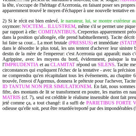
la tête, s'occupe de l'héritage d'Acerronia, en faisant poser ses propres
apparemment trouvé le moyen d'échapper à une nouvelle tentative en cont
2) Si le récit est bien enlevé,
le narrateur, lui, se montre extérieur a
oxymore:
NOCTEM... ILLUSTREM
, même s'il se permet une pique 
par rapport à elle:
COMITANTIBUS,
Crepereius apparemment préocc
dans la position qu'allongée, elle prend habituellement). Tacite décrit e
lui faire sa cour... La mort brutale
(PRESSUS)
et immédiate
(STAT
dans le désordre le plus total, les uns tentent d'achever leur sinistre
destin de la mère de l'empereur: c'est Acerronia qui apparaît; mais c'
Agrippine, avec les moyens du bord, évidemment, puisque la tram
l'
IMPRUDENTIA
et au
CLAMITAT
répond un
SILENS
. Tacite me
circonstances qui expliquent l'échec de la tentative - avec la précision
ne comprendra qu'en récapitulant tous les événements, au chapitre 6
trouvée, l'envoi d'Agermus, donnera le prétexte pour l'achever, Tacite
ID TANTUM NON PER SIMULATIONEM
. En fait, nous sommes
fifre, des montants de lit se transforment en poutre, les marins en na
MATRIS
(cf. 7), seul est crédible le réalisme insensible dont fait 
jeté comme ça, a tout changé: il a suffi de
PARIETIBUS FORTE V
odieuse qu'elle soit, peut être retardée/reporté par des impondérables (!