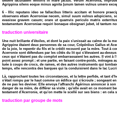
dedere facultatem lenioris in mare jactus. Verum Acerronia, impruden
Agrippina silens eoque minus agnita (unum tamen vulnus umero excepi
6 - Illic reputans ideo se fallacibus litteris accitam et honore pr
observans etiam Acerroniae necem, simul suum vulnus adspiciens, solu
evasisse gravem casum; orare ut quamvis periculo matris exterritus
testamentum Acerroniae requiri bonaque obsignari jubet, id tantum n
traduction universitaire
Une nuit brillante d'étoiles, et dont la paix s'unissait au calme de la
Agrippine étaient deux personnes de sa cour, Crépéréius Gallus et Acerr
de la joie, le repentir du fils et le crédit recouvré par la mère. Tout
Acerronie sont défendues par les côtés du lit qui s'élevaient au-dessus 
ceux qui n'étaient pas du complot embarrassaient les autres. Il vint à 
point assez prompt ; et une partie, en faisant contre-poids, ménagea au
tuée à coups de crocs, de rames, et des autres instruments qui tombaie
temps, elle rencontra des barques qui la conduisirent dans le lac Lucri
Là, rapprochant toutes les circonstances, et la lettre perfide, et tant d
s'était rompu par le haut comme un édifice qui s'écroule ; songeant e
de ne pas les deviner. Elle envoya l'affranchi Agérinus annoncer à son fi
danger de sa mère, de différer sa visite ; qu'elle avait en ce moment b
testament d'Acerronie, et qu'on mette le scellé sur ses biens : en cela 
traduction par groupe de mots