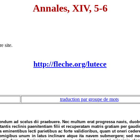
Annales, XIV, 5-6
e site.
http://fleche.org/lutece
traduction par groupe de mots
cendum ad scelus dii praebuere. Nec multum erat progressa navis, duo
tantis reclinis paenitentiam filii et recuperatam matris gratiam per ga
 eminentibus lecti parietibus ac forte validioribus, quam ut oneri cedere
emigibus unum in latus inclinare atque ita navem submergere; sed neq