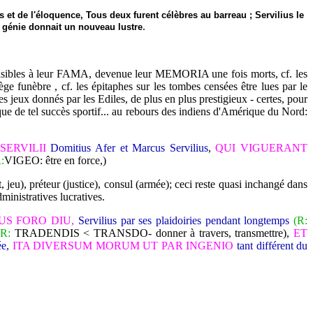
s et de l'éloquence, Tous deux furent célèbres au barreau ; Servilius le
.
de génie donnait un nouveau lustre
 sensibles à leur FAMA, devenue leur MEMORIA une fois morts, cf. les
e funèbre , cf. les épitaphes sur les tombes censées être lues par le
jeux donnés par les Ediles, de plus en plus prestigieux - certes, pour
ique de tel succès sportif... au rebours des indiens d'Amérique du Nord:
SERVILII
Domitius Afer et Marcus Servilius
,
QUI VIGUERANT
:
VIGEO: être en force,)
jeu), préteur (justice), consul (armée); ceci reste quasi inchangé dans
ministratives lucratives.
IUS FORO DIU,
Servilius par ses plaidoiries pendant longtemps
(R:
(R:
TRADENDIS < TRANSDO- donner à travers, transmettre),
ET
ée,
ITA DIVERSUM MORUM UT PAR INGENIO
tant différent du