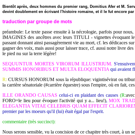
Bientôt après, deux hommes du premier rang, Domitius Afer et M. Servili
devint doublement en écrivant l'histoire romaine, et il le fut encore pa
traduction par groupe de mots
préambule: Le texte passe ensuite à la nécrologie, parfois pour nou
IMAGINES des ancêtres avec leurs TITULI - vignettes évoquant leurs h
passant donnant ainsi passagèrement vie au mort, cf. les dédicaces su
gagner des voix, mais aussi pour laisser trace, cf. aussi notre livre d
le pied nu sur la terre légère!
SEQUUNTUR MORTES VIRORUM ILLUSTRIUM.
S'ensuivent
SUMMIS HONORIBUS ET MULTA ELOQUENTIA
qui avaient f
R:
CURSUS HONORUM sous la république: vigintisévirat ou tribunat milit
la carrière sénatoriale (#carrière équestre) sous l'empire, où en fait, 
ILLE ORANDO CAUSAS
celui-ci en plaidant des causes
(R:
avec
FORO=le lieu pour évoquer l'activité qui y a... lieu!)
,
MOX TRAD
ELEGANTIA VITAE CELEBRIS QUAM EFFECIT CLARIOR
premier par les moeurs qu'il (lui) était égal par l'esprit.
commentaire (très succinct):
Nous serons sensible, vu la concision de ce chapitre très court, à un se