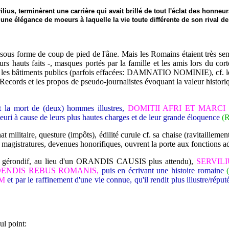
us, terminèrent une carrière qui avait brillé de tout l'éclat des honneur
r une élégance de moeurs à laquelle la vie toute différente de son rival 
s, sous forme de coup de pied de l'âne. Mais les Romains étaient très
auts faits -, masques portés par la famille et les amis lors du cortèg
r les bâtiments publics (parfois effacées: DAMNATIO NOMINIE), cf. les 
es Records et les propos de pseudo-journalistes évoquant la valeur histor
 la mort de (deux) hommes illustres,
DOMITII AFRI ET MARCI 
leuri à cause de leurs plus hautes charges et de leur grande éloquence
(R
aire, questure (impôts), édilité curule cf. sa chaise (ravitaillement, 
ces magistratures, devenues honorifiques, ouvrent la porte aux fonctions ad
 gérondif, au lieu d'un ORANDIS CAUSIS plus attendu),
SERVIL
ENDIS REBUS ROMANIS,
puis en écrivant une histoire romaine
EM
et par le raffinement d'une vie connue, qu'il rendit plus illustre/réput
ul point: